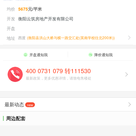
均价
5675
元/平米
开发
衡阳云筑房地产开发有限公司
开盘
地址
西渡
(
衡阳县洪山大桥与横一路交汇处(英南学校往北200米)
)
开盘通知我
降价通知我
400 0731 079 转111530
最新政策，更多优惠详情，请致电售楼处
最新动态
new
周边配套