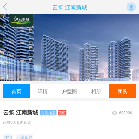
云筑·江南新城
首页
详情
户型图
相册
团购
云筑·江南新城
633220
在售楼盘
西渡
已有0人意向团购
住宅
小高高层