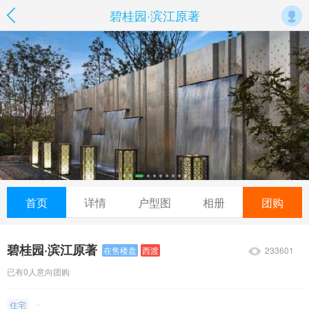
碧桂园·滨江原著
首页
详情
户型图
相册
团购
碧桂园·滨江原著
233601
在售楼盘
西渡
已有0人意向团购
住宅