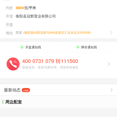
均价
4800
元/平米
开发
衡阳县冠辉置业有限公司
开盘
地址
西渡
(
衡阳县向阳北路与044县道交汇往东北方向50米
)
开盘通知我
降价通知我
400 0731 079 转111500
最新政策，更多优惠详情，请致电售楼处
最新动态
new
周边配套