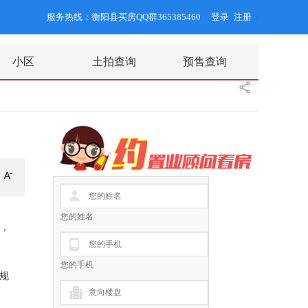
服务热线：衡阳县买房QQ群365385460
登录
注册
/
小区
土拍查询
预售查询
您的姓名
”，
您的手机
规