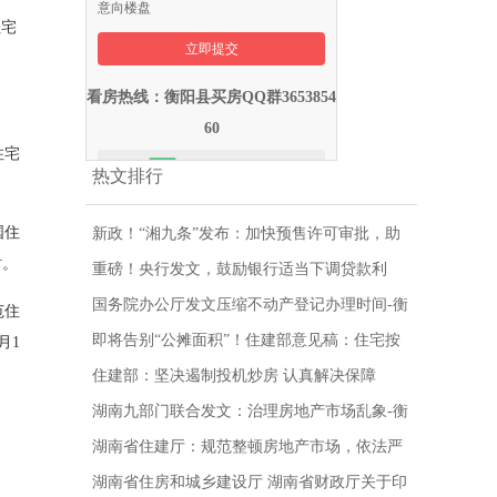
意向楼盘
住宅
看房热线：衡阳县买房QQ群3653854
60
住宅
热文排行
国住
新政！“湘九条”发布：加快预售许可审批，助
盾。
力复工复产！-衡阳县房地产网
重磅！央行发文，鼓励银行适当下调贷款利
率！-衡阳县房地产网
国务院办公厅发文压缩不动产登记办理时间-衡
范住
阳县房地产网
即将告别“公摊面积”！住建部意见稿：住宅按
月1
套内面积交易！-衡阳县房地产网
住建部：坚决遏制投机炒房 认真解决保障
房“空置”问题-衡阳县房地产网
湖南九部门联合发文：治理房地产市场乱象-衡
阳县房地产网
湖南省住建厅：规范整顿房地产市场，依法严
查发布虚假房源信息和广告等九种违法违规行
湖南省住房和城乡建设厅 湖南省财政厅关于印