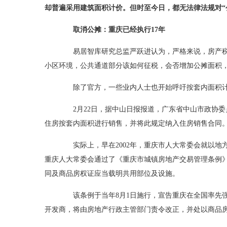
却普遍采用建筑面积计价。但时至今日，都无法律法规对“
取消公摊：重庆已经执行17年
易居智库研究总监严跃进认为，严格来说，房产税
小区环境，公共通道部分该如何征税，会否增加公摊面积
除了官方，一些业内人士也开始呼吁按套内面积
2月22日，据中山日报报道，广东省中山市政协委
住房按套内面积进行销售，并将此规定纳入住房销售合同
实际上，早在2002年，重庆市人大常委会就以地方
重庆人大常委会通过了《重庆市城镇房地产交易管理条例
同及商品房权证应当载明共用部位及设施。
该条例于当年8月1日施行，宣告重庆在全国率先强
开发商，将由房地产行政主管部门责令改正，并处以商品房交