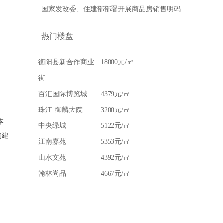
为-衡阳县房地产网
发《湖南省2017年农村危房改造实施方案》的
国家发改委、住建部部署开展商品房销售明码
通知-衡阳县房地产网
标价专项检查-衡阳县房地产网
热门楼盘
衡阳县新合作商业
18000元/㎡
街
百汇国际博览城
4379元/㎡
珠江·御麟大院
3200元/㎡
本
中央绿城
5122元/㎡
的建
江南嘉苑
5353元/㎡
山水文苑
4392元/㎡
翰林尚品
4667元/㎡