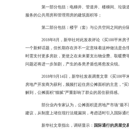
第一部分包括：电梯井、管道井、楼梯间、垃圾道
服务的公共用房和管理用房的建筑面积等；
第二部分包括：楼宇（套）与公共空间之间的分隔，
2018年8月，新华社对此发表评论《买100平米房
一个新鲜话题，但长期存在并不一定意味着这种做法是合
时需支付更多房款，更使之在未来要支出物业费、取暖费
问题还将进一步加剧，产生的各类矛盾也将愈发尖锐。
2018年9月14日，新华社发表调查文章《买100
房地产开发商为获利，频频打起住房公摊面积的主意，“买1
解到，公摊面积“猫腻”严重影响了群众的居住获得感。
部分业内专家认为，公摊面积是房地产市场“最不透
建议，从制度上堵住现行法规漏洞，考虑适时引入国际通
新华社文章指出，调研显示：
国际通行的房屋交