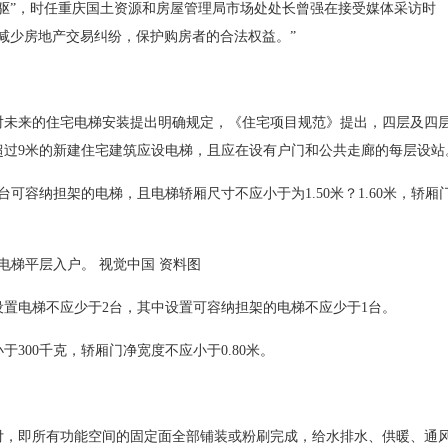
”，时任重庆国土资源和房屋管理局市场处处长曾强在接受媒体采访时
减少房地产交易纠纷，保护购房者的合法权益。”
未来的住宅电梯安装提出明确规定，《住宅项目规范》提出，四层及四
超过9米的新建住宅建筑应设电梯，且应在设有户门和公共走廊的每层设站
容纳担架的电梯，且电梯轿厢尺寸不应小于为1.50米？1.60米，轿厢
电梯平层入户。 视觉中国 资料图
电梯不应少于2台，其中设置可容纳担架的电梯不应少于1台。
00千克，轿厢门净宽度不应小于0.80米。
，即所有功能空间的固定面全部铺装或粉刷完成，给水排水、供暖、通