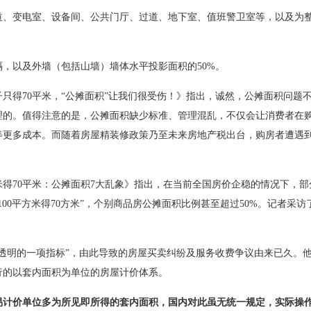
、变电室、设备间、公共门厅、过道、地下室、值班警卫室等，以及为
以及外墙（包括山墙）墙体水平投影面积的50%。
子只得70平米，“公摊面积”让我们很受伤！》指出，诚然，公摊面积问题
理的。值得注意的是，公摊面积缺少标准、管理混乱，不仅会让消费者在
等更多成本。而随着房屋精装修政策乃至未来房地产税出台，购房者遭遇
平米得70平米：公摊面积7大乱象》指出，在当前全国房价企稳的情况下，部
00平方米得70方米”，个别商品房公摊面积比例甚至超过50%。记者采访
明的一项指标”，由此导致的房屋买卖纠纷及服务收费争议由来已久。
行的以套内面积为单位的房屋计价体系。
易计价单位多为所见即所得的套内面积，国内对此虽无统一规定，实际操